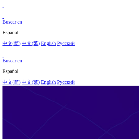
Buscar en
Español
中文(简)
中文(繁)
English
Pусский
Buscar en
Español
中文(简)
中文(繁)
English
Pусский