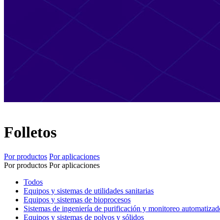
Folletos
Por productos
Por aplicaciones
Por productos
Por aplicaciones
Todos
Equipos y sistemas de utilidades sanitarias
Equipos y sistemas de bioprocesos
Sistemas de ingeniería de purificación y monitoreo automatizad
Equipos y sistemas de polvos y sólidos