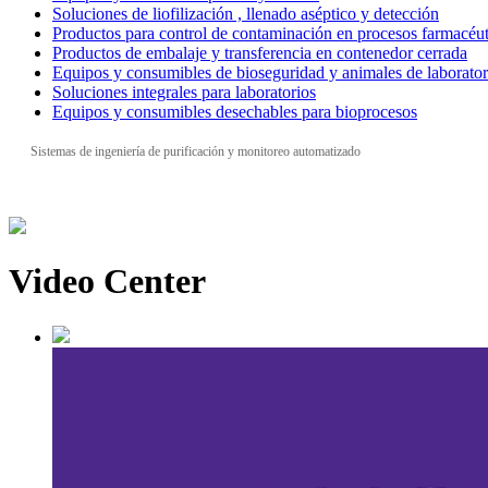
Soluciones de liofilización , llenado aséptico y detección
Productos para control de contaminación en procesos farmacéut
Productos de embalaje y transferencia en contenedor cerrada
Equipos y consumibles de bioseguridad y animales de laborator
Soluciones integrales para laboratorios
Equipos y consumibles desechables para bioprocesos
Sistemas de ingeniería de purificación y monitoreo automatizado
Video Center