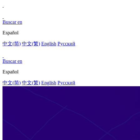
Buscar en
Español
中文(简)
中文(繁)
English
Pусский
Buscar en
Español
中文(简)
中文(繁)
English
Pусский