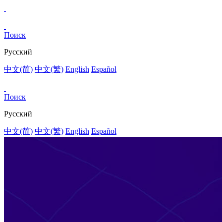
Поиск
Pусский
中文(简)
中文(繁)
English
Español
Поиск
Pусский
中文(简)
中文(繁)
English
Español