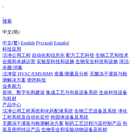
搜索
中文(简)
中文(繁)
English
Pусский
Español
科技应用
洁净公用工程
自动化和信息化
配方工艺科技
生物工艺和技术
合规和卓越运营
实验室科技和设施
生物安全科技和设施
清洁/
杀菌/消毒
洁净室 HVAC/EMS/BMS
质量/测量及分析
无菌冻干灌装与检
测解决方案
密闭科技
业务能力
咨询、数字化和建设
集成工艺与包装设备系统
生命科技设备
与耗材
产品中心
洁净公用工程系统和化药配液系统
生物工艺设备及系统
净化
工程系统及自动化监控
粉固体设备及系统
无菌冻干灌装与检测解决方案
制药工艺过程污染控制产品
包
装及密闭转运产品
生物安全和实验动物设备及耗材