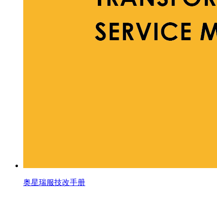
奥星瑞服技改手册