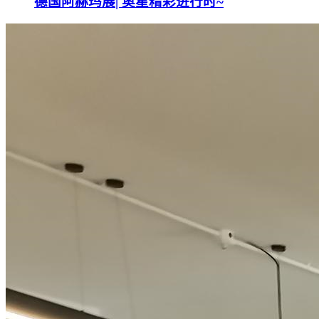
德国阿赫玛展| 奥星精彩进行时~