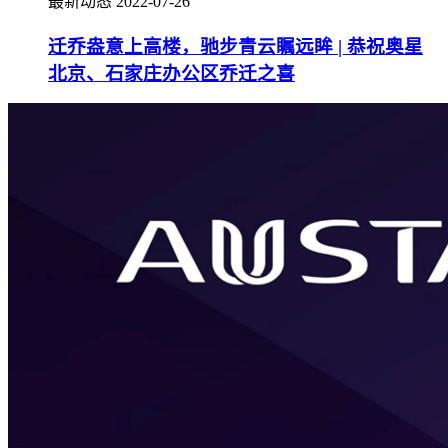
最新动态
2022-07-26
迁乔盎意上高楼，驰步青云瞩远眸 | 恭祝奥星
北京、石家庄办公区乔迁之喜